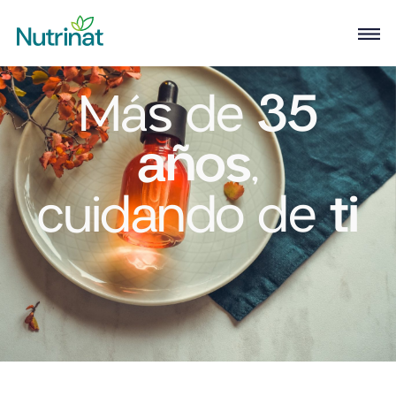
Más de
35
años
,
cuidando de
ti