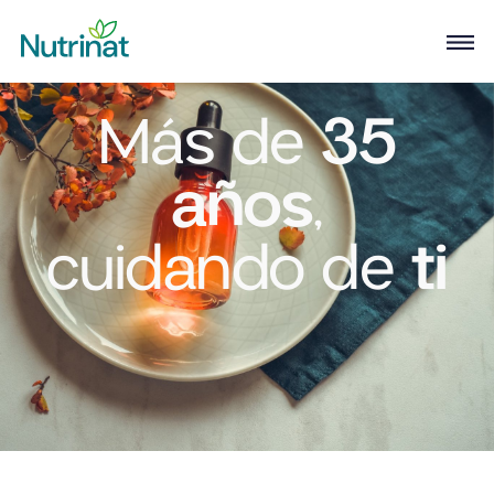
Más de
35
años
,
cuidando de
ti