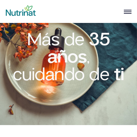
Más de
35
años
,
cuidando de
ti