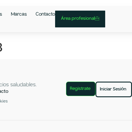
s
Marcas
Contacto
Área profesional
3
ios saludables.
Registrate
Iniciar Sesión
acto
okies