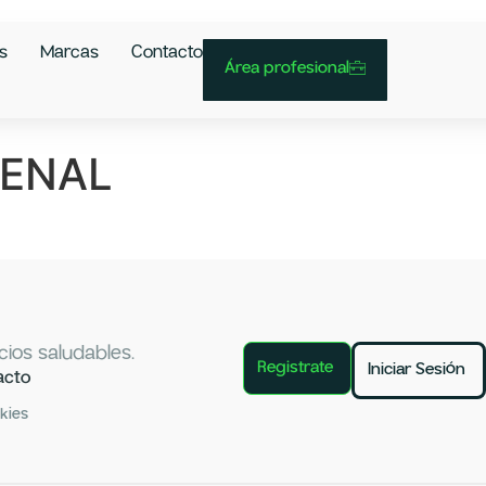
s
Marcas
Contacto
Área profesional
RENAL
ios saludables.
Registrate
Iniciar Sesión
acto
okies