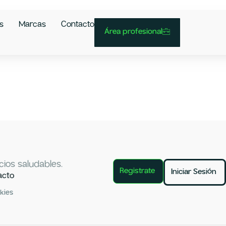
s
Marcas
Contacto
Área profesional
ios saludables.
Registrate
Iniciar Sesión
acto
okies