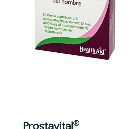
®
Prostavital