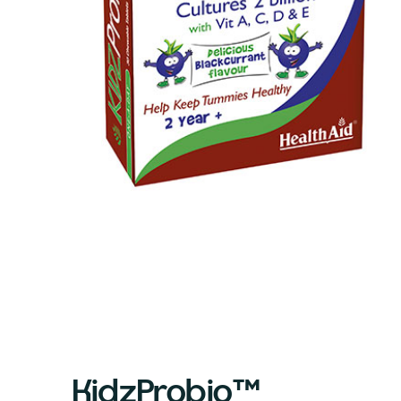
KidzProbio™