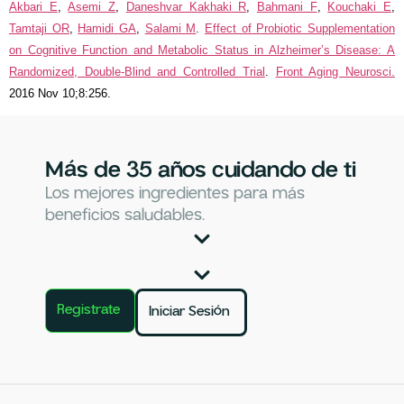
Akbari E
,
Asemi Z
,
Daneshvar Kakhaki R
,
Bahmani F
,
Kouchaki E
,
Tamtaji OR
,
Hamidi GA
,
Salami M
.
Effect of Probiotic Supplementation
on Cognitive Function and Metabolic Status in Alzheimer’s Disease: A
Randomized, Double-Blind and Controlled Trial
.
Front Aging Neurosci.
2016 Nov 10;8:256.
Más de 35 años cuidando de ti
Los mejores ingredientes para más
beneficios saludables.
Registrate
Iniciar Sesión