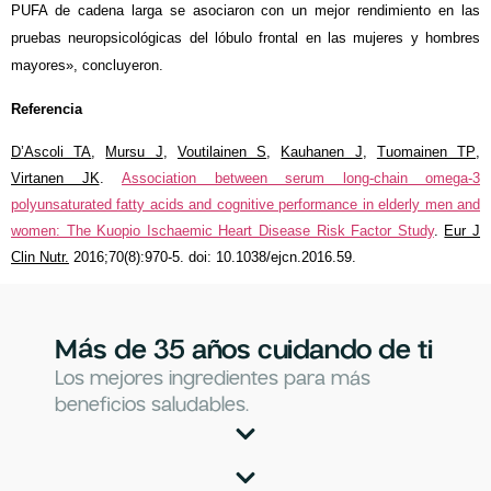
PUFA de cadena larga se asociaron con un mejor rendimiento en las
pruebas neuropsicológicas del lóbulo frontal en las mujeres y hombres
mayores», concluyeron.
Referencia
D’Ascoli TA
,
Mursu J
,
Voutilainen S
,
Kauhanen J
,
Tuomainen TP
,
Virtanen JK
.
Association between serum long-chain omega-3
polyunsaturated fatty acids and cognitive performance in elderly men and
women: The Kuopio Ischaemic Heart Disease Risk Factor Study
.
Eur J
Clin Nutr.
2016;70(8):970-5. doi: 10.1038/ejcn.2016.59.
Más de 35 años cuidando de ti
Los mejores ingredientes para más
beneficios saludables.