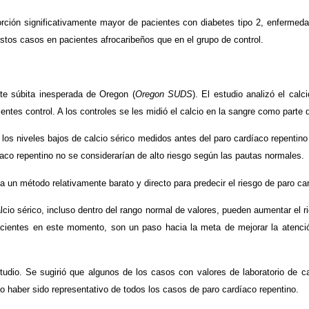
rción significativamente mayor de pacientes con diabetes tipo 2, enfermeda
stos casos en pacientes afrocaribeños que en el grupo de control.
rte súbita inesperada de Oregon (
Oregon SUDS
). El estudio analizó el cal
entes control. A los controles se les midió el calcio en la sangre como parte 
re los niveles bajos de calcio sérico medidos antes del paro cardíaco repent
co repentino no se considerarían de alto riesgo según las pautas normales.
 un método relativamente barato y directo para predecir el riesgo de paro car
cio sérico, incluso dentro del rango normal de valores, pueden aumentar el 
pacientes en este momento, son un paso hacia la meta de mejorar la atenció
tudio. Se sugirió que algunos de los casos con valores de laboratorio de 
no haber sido representativo de todos los casos de paro cardíaco repentino.