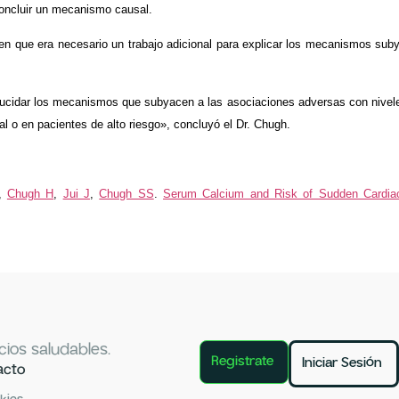
oncluir un mecanismo causal.
en que era necesario un trabajo adicional para explicar los mecanismos subya
lucidar los mecanismos que subyacen a las asociaciones adversas con niveles 
al o en pacientes de alto riesgo», concluyó el Dr. Chugh.
,
Chugh H
,
Jui J
,
Chugh SS
.
Serum Calcium and Risk of Sudden Cardiac 
ios saludables.
Registrate
Iniciar Sesión
acto