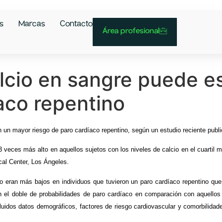
s
Marcas
Contacto
Área profesional
alcio en sangre puede e
aco repentino
n un mayor riesgo de paro cardíaco repentino, según un estudio reciente pub
 veces más alto en aquellos sujetos con los niveles de calcio en el cuartil m
cal Center, Los Ángeles.
io eran más bajos en individuos que tuvieron un paro cardíaco repentino que 
ían el doble de probabilidades de paro cardíaco en comparación con aquellos
ncluidos datos demográficos, factores de riesgo cardiovascular y comorbilidad